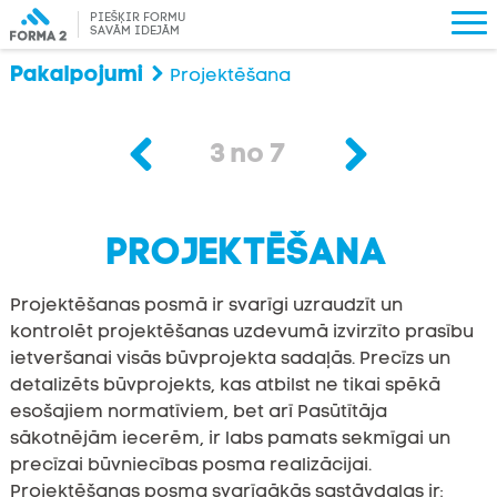
PIEŠĶIR FORMU
SAVĀM IDEJĀM
Pakalpojumi
Projektēšana
3
no
7
PROJEKTĒŠANA
Projektēšanas posmā ir svarīgi uzraudzīt un
kontrolēt projektēšanas uzdevumā izvirzīto prasību
ietveršanai visās būvprojekta sadaļās. Precīzs un
detalizēts būvprojekts, kas atbilst ne tikai spēkā
esošajiem normatīviem, bet arī Pasūtītāja
sākotnējām iecerēm, ir labs pamats sekmīgai un
precīzai būvniecības posma realizācijai.
Projektēšanas posma svarīgākās sastāvdaļas ir: