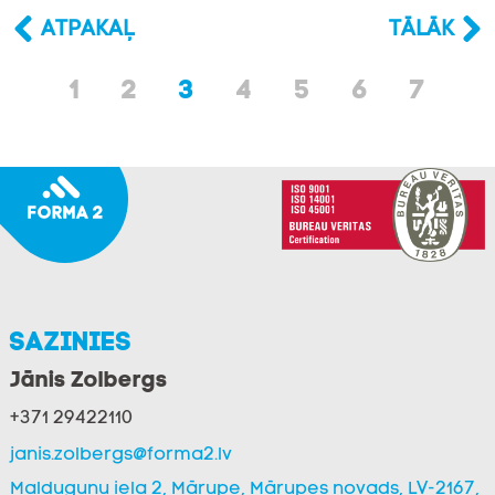
ATPAKAĻ
TĀLĀK
1
2
3
4
5
6
7
Sazinies
Jānis Zolbergs
+371 29422110
janis.zolbergs@forma2.lv
Malduguņu iela 2, Mārupe, Mārupes novads, LV-2167,