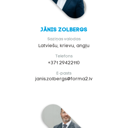
Jānis Zolbergs
Saziņas valodas
Latviešu, krievu, angļu
Telefons
+371 29422110
E-pasts
janis.zolbergs@forma2.lv