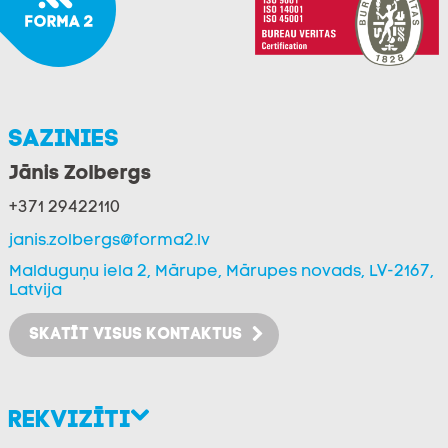
Sazinies
Jānis Zolbergs
+371 29422110
janis.zolbergs@forma2.lv
Malduguņu iela 2, Mārupe, Mārupes novads, LV-2167,
Latvija
SKATĪT VISUS KONTAKTUS
Rekvizīti