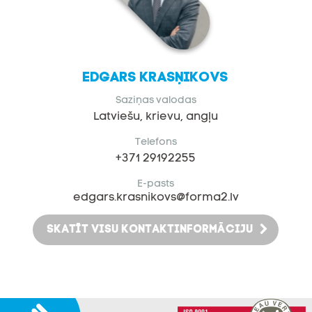
Edgars Krasņikovs
Saziņas valodas
Latviešu, krievu, angļu
Telefons
+371 29192255
E-pasts
edgars.krasnikovs@forma2.lv
SKATĪT VISU KONTAKTINFORMĀCIJU