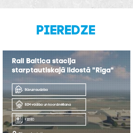
PIEREDZE
Rail Baltica stacija
starptautiskajā lidostā "Rīga"
Būvuzraudzība
BIM vadība un koordinēšana
FIDIC