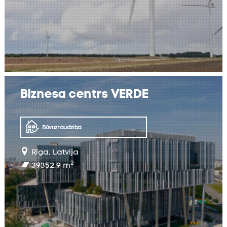
Biznesa centrs VERDE
UZZINĀT VAIRĀK
Būvuzraudzība
Rīga, Latvija
2
39352,9
m