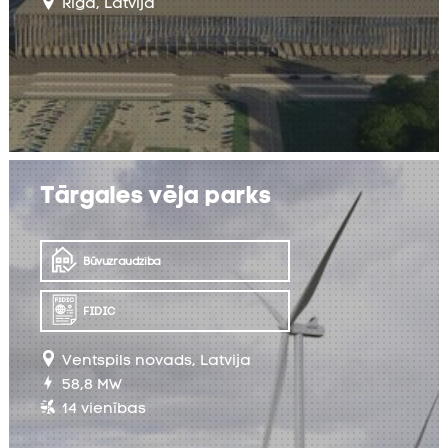
Rīga, Latvija
Tārgales vēja parks
UZZINĀT VAIRĀK
Būvuzraudzība
FIDIC
Ventspils novads, Latvija
58,8
MW
14 vienības