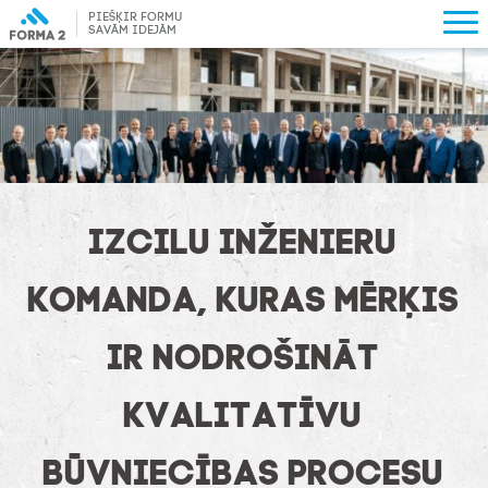
PIEŠĶIR FORMU
SAVĀM IDEJĀM
IZCILU INŽENIERU
KOMANDA, KURAS MĒRĶIS
IR NODROŠINĀT
KVALITATĪVU
BŪVNIECĪBAS PROCESU