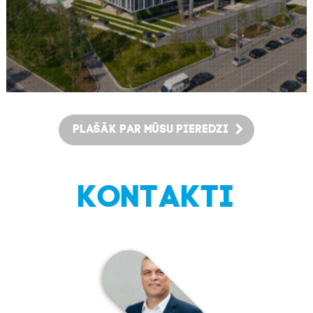
PLAŠĀK PAR MŪSU PIEREDZI
UZZINĀT VAIRĀK
KONTAKTI