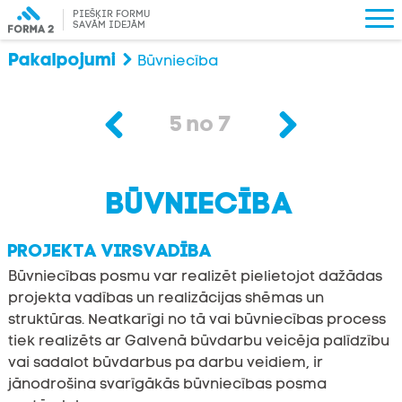
PIEŠĶIR FORMU
SAVĀM IDEJĀM
Pakalpojumi
Būvniecība
5
no
7
BŪVNIECĪBA
PROJEKTA VIRSVADĪBA
Būvniecības posmu var realizēt pielietojot dažādas
projekta vadības un realizācijas shēmas un
struktūras. Neatkarīgi no tā vai būvniecības process
tiek realizēts ar Galvenā būvdarbu veicēja palīdzību
vai sadalot būvdarbus pa darbu veidiem, ir
jānodrošina svarīgākās būvniecības posma