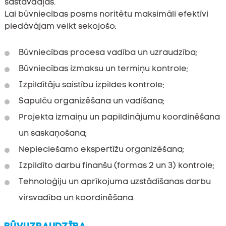
sastāvdaļas.
Lai būvniecības posms noritētu maksimāli efektīvi
piedāvājam veikt sekojošo:
Būvniecības procesa vadība un uzraudzība;
Būvniecības izmaksu un termiņu kontrole;
Izpildītāju saistību izpildes kontrole;
Sapulču organizēšana un vadīšana;
Projekta izmaiņu un papildinājumu koordinēšana
un saskaņošana;
Nepieciešamo ekspertīžu organizēšana;
Izpildīto darbu finanšu (formas 2 un 3) kontrole;
Tehnoloģiju un aprīkojuma uzstādīšanas darbu
virsvadība un koordinēšana.
BŪVUZRAUDZĪBA