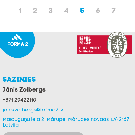
1
2
3
4
5
6
7
Sazinies
Jānis Zolbergs
+371 29422110
janis.zolbergs@forma2.lv
Malduguņu iela 2, Mārupe, Mārupes novads, LV-2167,
Latvija