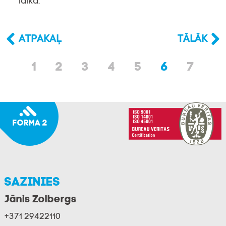
laikā.
ATPAKAĻ
TĀLĀK
1
2
3
4
5
6
7
Sazinies
Jānis Zolbergs
+371 29422110