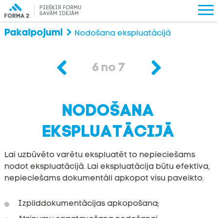
PIEŠĶIR FORMU
SAVĀM IDEJĀM
Pakalpojumi
Nodošana ekspluatācijā
6
no
7
NODOŠANA
EKSPLUATĀCIJĀ
Lai uzbūvēto varētu ekspluatēt to nepieciešams
nodot ekspluatācijā. Lai ekspluatācija būtu efektīva,
nepieciešams dokumentāli apkopot visu paveikto:
Izpilddokumentācijas apkopošana;