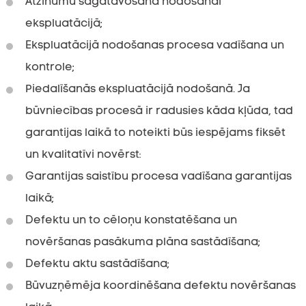
Atzinumu sagatavošana nodošanai
ekspluatācijā;
Ekspluatācijā nodošanas procesa vadīšana un
kontrole;
Piedalīšanās ekspluatācijā nodošanā. Ja
būvniecības procesā ir radusies kāda kļūda, tad
garantijas laikā to noteikti būs iespējams fiksēt
un kvalitatīvi novērst:
Garantijas saistību procesa vadīšana garantijas
laikā;
Defektu un to cēloņu konstatēšana un
novēršanas pasākuma plāna sastādīšana;
Defektu aktu sastādīšana;
Būvuzņēmēja koordinēšana defektu novēršanas