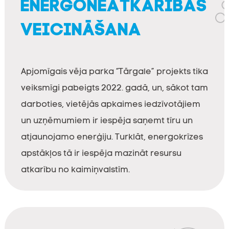
ENERGONEATKARĪBAS
VEICINĀŠANA
Apjomīgais vēja parka “Tārgale” projekts tika
veiksmīgi pabeigts 2022. gadā, un, sākot tam
darboties, vietējās apkaimes iedzīvotājiem
un uzņēmumiem ir iespēja saņemt tīru un
atjaunojamo enerģiju. Turklāt, energokrīzes
apstākļos tā ir iespēja mazināt resursu
atkarību no kaimiņvalstīm.