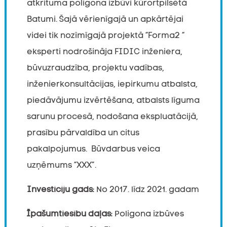
atkrituma poligona izbūvi kūrortpilsētā
Batumi. Šajā vērienīgajā un apkārtējai
videi tik nozīmīgajā projektā “Forma2 “
eksperti nodrošināja FIDIC inženiera,
būvuzraudzība, projektu vadības,
inženierkonsultācijas, iepirkumu atbalsta,
piedāvājumu izvērtēšana, atbalsts līguma
sarunu procesā, nodošana ekspluatācijā,
prasību pārvaldība un citus
pakalpojumus. Būvdarbus veica
uzņēmums “XXX”.
Investīciju gads:
No 2017. līdz 2021. gadam
Īpašumtiesību daļas:
Poligona izbūves