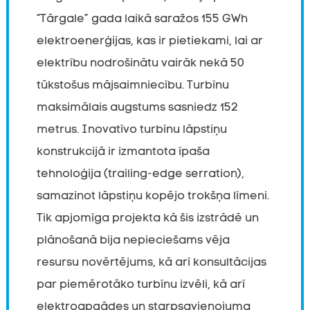
“Tārgale” gada laikā saražos 155 GWh
elektroenerģijas, kas ir pietiekami, lai ar
elektrību nodrošinātu vairāk nekā 50
tūkstošus mājsaimniecību. Turbīnu
maksimālais augstums sasniedz 152
metrus. Inovatīvo turbīnu lāpstiņu
konstrukcijā ir izmantota īpaša
tehnoloģija (trailing-edge serration),
samazinot lāpstiņu kopējo trokšņa līmeni.
Tik apjomīga projekta kā šis izstrādē un
plānošanā bija nepieciešams vēja
resursu novērtējums, kā arī konsultācijas
par piemērotāko turbīnu izvēli, kā arī
elektroapgādes un starpsavienojuma