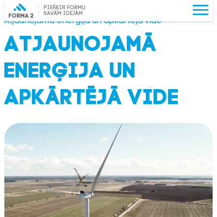
Pieredze
PIEŠĶIR FORMU
SAVĀM IDEJĀM
Atjaunojamā enerģija un apkārtējā vide
ATJAUNOJAMĀ
ENERĢIJA UN
APKĀRTĒJĀ VIDE