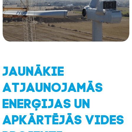
JAUNĀKIE
ATJAUNOJAMĀS
ENERĢIJAS UN
APKĀRTĒJĀS VIDES