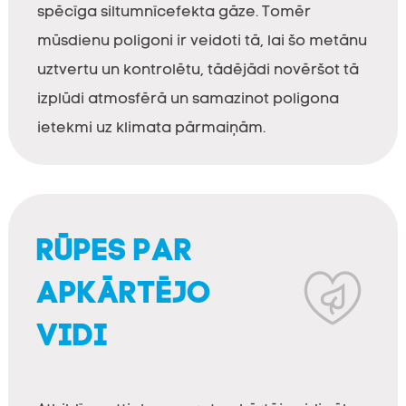
spēcīga siltumnīcefekta gāze. Tomēr
mūsdienu poligoni ir veidoti tā, lai šo metānu
uztvertu un kontrolētu, tādējādi novēršot tā
izplūdi atmosfērā un samazinot poligona
ietekmi uz klimata pārmaiņām.
RŪPES PAR
APKĀRTĒJO
VIDI