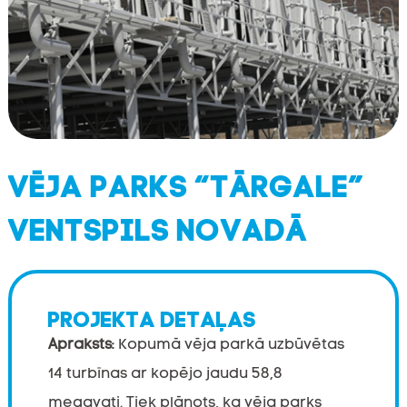
VĒJA PARKS “TĀRGALE”
VENTSPILS NOVADĀ
PROJEKTA DETAĻAS
Apraksts:
Kopumā vēja parkā uzbūvētas
14 turbīnas ar kopējo jaudu 58,8
megavati. Tiek plānots, ka vēja parks