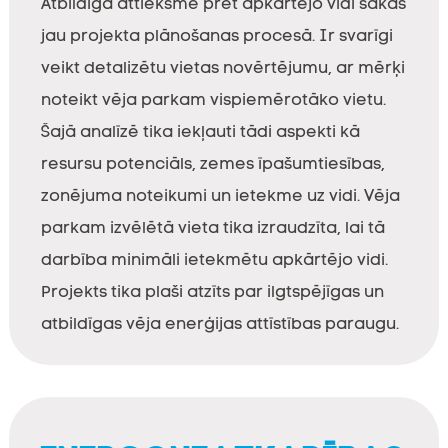
Atbildīga attieksme pret apkārtējo vidi sākas
jau projekta plānošanas procesā. Ir svarīgi
veikt detalizētu vietas novērtējumu, ar mērķi
noteikt vēja parkam vispiemērotāko vietu.
Šajā analīzē tika iekļauti tādi aspekti kā
resursu potenciāls, zemes īpašumtiesības,
zonējuma noteikumi un ietekme uz vidi. Vēja
parkam izvēlētā vieta tika izraudzīta, lai tā
darbība minimāli ietekmētu apkārtējo vidi.
Projekts tika plaši atzīts par ilgtspējīgas un
atbildīgas vēja enerģijas attīstības paraugu.