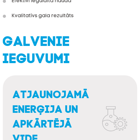
Efektīvi ieguldīta nauda
Kvalitatīvs gala rezultāts
GALVENIE
IEGUVUMI
ATJAUNOJAMĀ
ENERĢIJA UN
APKĀRTĒJĀ
VIDE