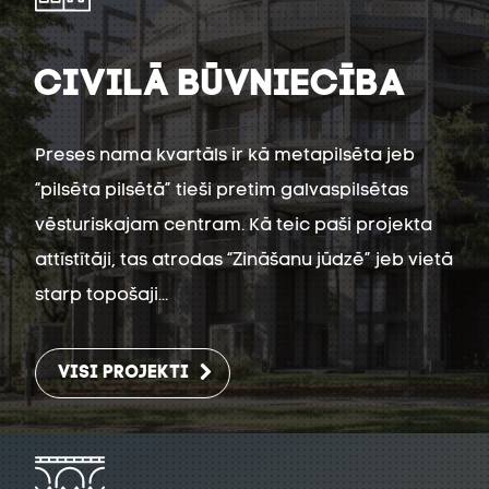
CIVILĀ BŪVNIECĪBA
Preses nama kvartāls ir kā metapilsēta jeb
“pilsēta pilsētā” tieši pretim galvaspilsētas
vēsturiskajam centram. Kā teic paši projekta
attīstītāji, tas atrodas “Zināšanu jūdzē” jeb vietā
starp topošaji...
VISI PROJEKTI