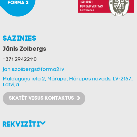
Sazinies
Jānis Zolbergs
+371 29422110
janis.zolbergs@forma2.lv
Malduguņu iela 2, Mārupe, Mārupes novads, LV-2167,
Latvija
SKATĪT VISUS KONTAKTUS
Rekvizīti