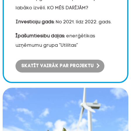
labāko izvēli. KO MĒS DARĪJĀM?
Investīciju gads:
No 2021. līdz 2022. gads.
Īpašumtiesību daļas:
enerģētikas
uzņēmumu grupa “Utilitas”
SKATĪT VAIRĀK PAR PROJEKTU