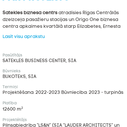
Satekles biznesa centrs
atradīsies Rīgas Centrālās
dzelzceļa pasažieru stacijas un Origo One biznesa
centra apkaimes kvartālā starp Elizabetes, Ernesta
Birznieka-Upīša, Dzirnavu un Satekles ielām.
Lasīt visu aprakstu
Topošajā modernajā biroju kompleksā, kas sastāvēs
Pasūtītājs
no piecām savstarpēji saistītām ēkām, tiks
SATEKLES BUSINESS CENTER, SIA
integrētas arī divas pilsētas vēsturiskā mantojuma
ēkas. Tas apvienos augstākos kvalitātes standartus
Būvnieks
un izcilus ilgtspējības risinājumus (mērķis sasniegt
BUKOTEKS, SIA
vērtējumu BREEAM New Construction – Outstanding),
Termiņi
radot mūsdienīgu un patīkamu darba vidi gan
Projektēšana: 2022-2023 Būvniecība: 2023 - turpinās
darbiniekiem, gan apmeklētājiem. Videi draudzīgais
Platība
objekts atradīsies ļoti ērtā vietā ar lielisku
2
12600 m
sasniedzamību, kur tiešā tuvumā atrodas
tirdzniecības centri, viesnīcas, dažādas izklaides
Projektētājs
iespējas un citi ikdienas pakalpojumi.
Pilnsabiedrība “LS&N” (SIA “LAUDER ARCHITECTS“ un