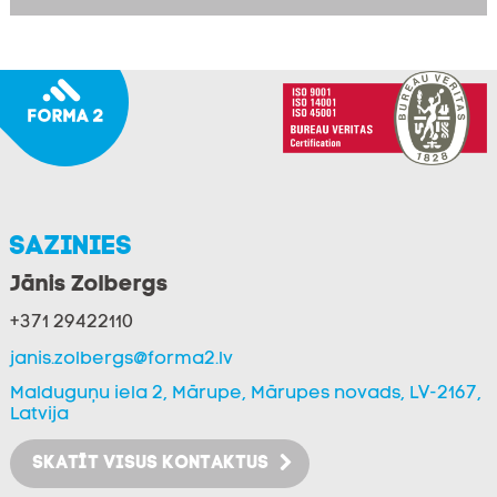
ekspluatācijai
Būvdarbu iepirkumu organizēšana vienotā datu
vadu vidē
BIM vadīšana un koordinēšana visā būvniecības
procesā
Sazinies
BIM izpildmodeļa vadīšana un koordinēšana
Jānis Zolbergs
BIM apsaimniekošanas ieviešana
+371 29422110
janis.zolbergs@forma2.lv
Malduguņu iela 2, Mārupe, Mārupes novads, LV-2167,
Latvija
SKATĪT VISUS KONTAKTUS