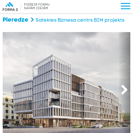
PIEŠĶIR FORMU
SAVĀM IDEJĀM
Pieredze
Satekles Biznesa centrs BIM projekts