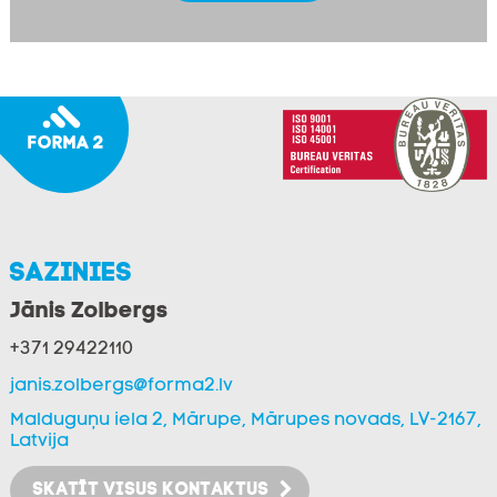
Sazinies
Jānis Zolbergs
+371 29422110
janis.zolbergs@forma2.lv
Malduguņu iela 2, Mārupe, Mārupes novads, LV-2167,
Latvija
SKATĪT VISUS KONTAKTUS