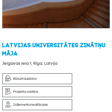
LATVIJAS UNIVERSITĀTES ZINĀTŅU
MĀJA
Jelgavas iela 1, Rīga, Latvija
Būvuzraudzība
Projektu vadība
Inženierkonsultācijas