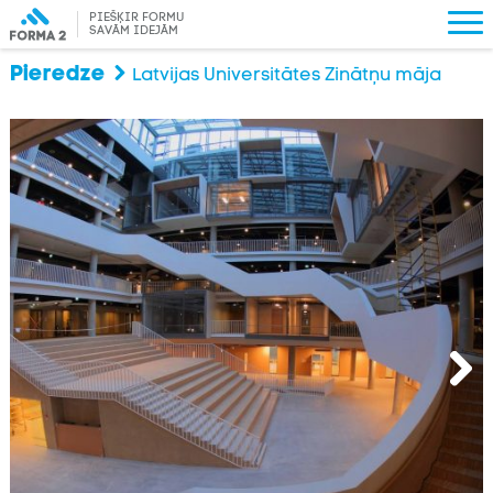
PIEŠĶIR FORMU
SAVĀM IDEJĀM
Pieredze
Latvijas Universitātes Zinātņu māja