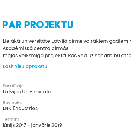
PAR PROJEKTU
Lielākā
universitāte
Latvijā
pirms
vairākiem
gadiem
n
Akadēmiskā centra pirmās
mājas
veiksmīgā
projektā
,
kas
ved
uz
sadarbību
otraj
Zinātņu māja
.
Lasīt visu aprakstu
2017
.
gadā
tika
sākti
otrās
ēkas,
Zinātņu mājas,
būvniecības
darbi
,
un
tie
tika
pabeigti
2019
.
gada
sāk
centra
vajadzībām
un
plašs
ātrijs
,
kura
centrālās
kāp
Pasūtītājs
Biroji
un
laboratorijas saskaras ar ātriju
.
Ātrijā
Latvijas Universitāte
ir
daudz
dienasgaismas
,
ko
nodrošina
stikla
griesti
un
Būvnieks
Zinātnes
nams
ir
pirmā
UL
tīrā
telpa
—
laboratorija
ar
LNK Industries
tajās
var
iekļūt
tikai
sterilās
drēbēs
,
un
izpētes
objekti
Termiņi
Ēkas
1
.
stāvā
tiek
izmantota
Cobiax
tehnoloģija
(
izstrā
jūnijs 2017 - janvāris 2019