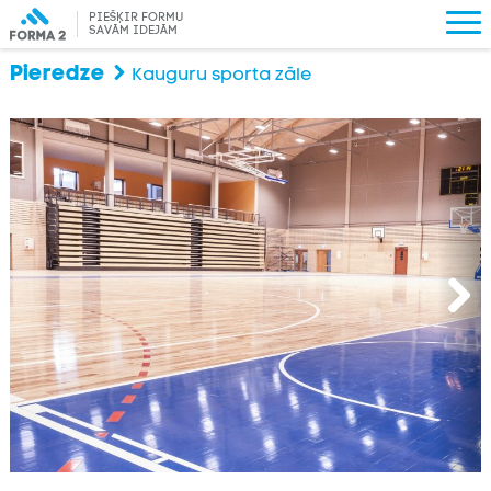
PIEŠĶIR FORMU
SAVĀM IDEJĀM
Pieredze
Kauguru sporta zāle