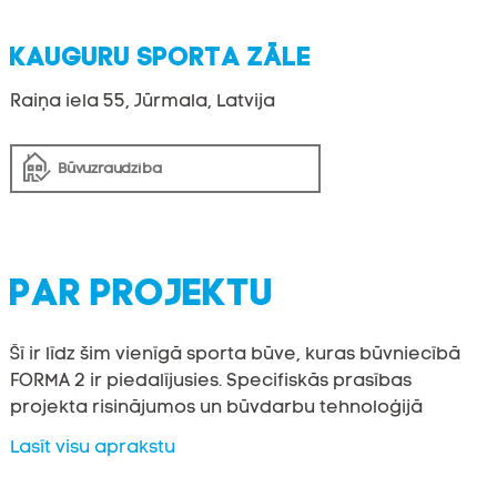
KAUGURU SPORTA ZĀLE
Raiņa iela 55, Jūrmala, Latvija
Būvuzraudzība
PAR PROJEKTU
Šī ir līdz šim vienīgā sporta būve, kuras būvniecībā
FORMA 2 ir piedalījusies. Specifiskās prasības
projekta risinājumos un būvdarbu tehnoloģijā
dažādojušas mūsu pieredzi un spēju strādāt dažādu
Lasīt visu aprakstu
veidu objektos.